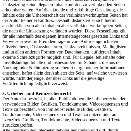
Linksetzung keine illegalen Inhalte auf den zu verlinkenden Seiten
erkennbar waren. Auf die aktuelle und zukünftige Gestaltung, die
Inhalte oder die Urheberschaft der verlinkten/verknüpften Seiten hat
der Autor keinerlei Einfluss. Deshalb distanziert er sich hiermit
ausdrücklich von allen Inhalten aller verlinkten /verknüpften Seiten,
die nach der Linksetzung verändert wurden. Diese Feststellung gilt
für alle innerhalb des eigenen Internetangebotes gesetzten Links und
Verweise sowie für Fremdeinträge in vom Autor eingerichteten
Gästebüchern, Diskussionsforen, Linkverzeichnissen, Mailinglisten
und in allen anderen Formen von Datenbanken, auf deren Inhalt
externe Schreibzugriffe möglich sind. Für illegale, fehlerhafte oder
unvollständige Inhalte und insbesondere für Schäden, die aus der
Nutzung oder Nichtnutzung solcherart dargebotener Informationen
entstehen, haftet allein der Anbieter der Seite, auf welche verwiesen
wurde, nicht derjenige, der über Links auf die jeweilige
Veröffentlichung lediglich verweist.
3. Urheber- und Kennzeichenrecht
Der Autor ist bestrebt, in allen Publikationen die Urheberrechte der
verwendeten Bilder, Grafiken, Tondokumente, Videosequenzen und
Texte zu beachten, von ihm selbst erstellte Bilder, Grafiken,
Tondokumente, Videosequenzen und Texte zu nutzen oder auf
lizenzfreie Grafiken, Tondokumente, Videosequenzen und Texte
zurückzugreifen.
Alle innerhalb des Internetangebotes genannten und ggf. durch